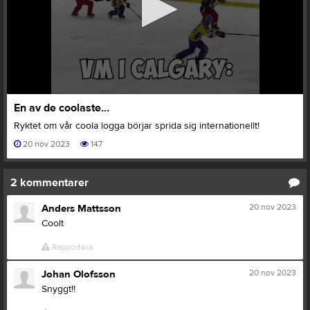
0
En av de coolaste...
seconds
of
Ryktet om vår coola logga börjar sprida sig internationellt!
34
seconds
20 nov 2023
147
2
kommentarer
20 nov 2023
Anders Mattsson
Coolt
Rapportera
20 nov 2023
Johan Olofsson
Snyggt!!