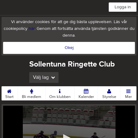
Logga in
Vi använder cookies för att ge dig bästa upplevelsen. Läs vår
cookiepolicy
här
. Genom att fortsätta använda tjänsten godkänner du
denna.
Okej
Sollentuna Ringette Club
Välj lag
Start
Bli medlem
Om klubben
Kalender
Styrelse
Mer