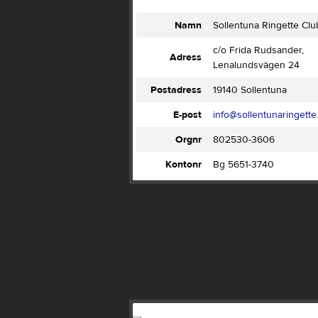
Namn
Sollentuna Ringette Clu
c/o Frida Rudsander,
Adress
Lenalundsvägen 24
Postadress
19140 Sollentuna
E-post
info@sollentunaringette
Orgnr
802530-3606
Kontonr
Bg 5651-3740