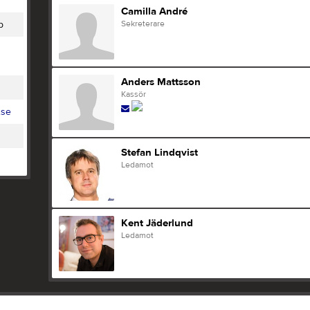
Camilla André
Sekreterare
b
Anders Mattsson
Kassör
.se
Stefan Lindqvist
Ledamot
Kent Jäderlund
Ledamot