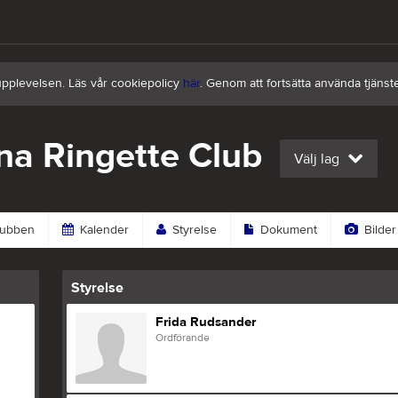
upplevelsen. Läs vår cookiepolicy
här
. Genom att fortsätta använda tjän
na Ringette Club
Välj lag
ubben
Kalender
Styrelse
Dokument
Bilder
Styrelse
Frida Rudsander
Ordförande