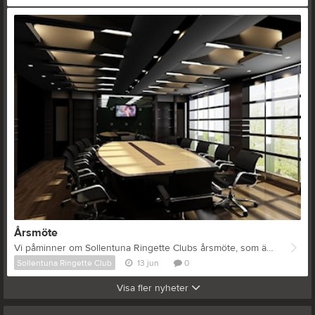
Årsmöte
Vi påminner om Sollentuna Ringette Clubs årsmöte, som äger rum på måndag den 15 juni 2026 kl. 19.00, på Sollentunavallen (Kajsarummet). Dagordning och övriga handlingar till årsmötet (verksamhetsberättelse, årsredovisning/årsbokslut, revisorernas berättelser, verksamhetsplan med budget) finns tillgängliga på klubbens hemsida för inloggade medlemmar. Väl mött! /Styrelsen
Sollentuna Ringette Club
13 jun
0
Visa fler nyheter