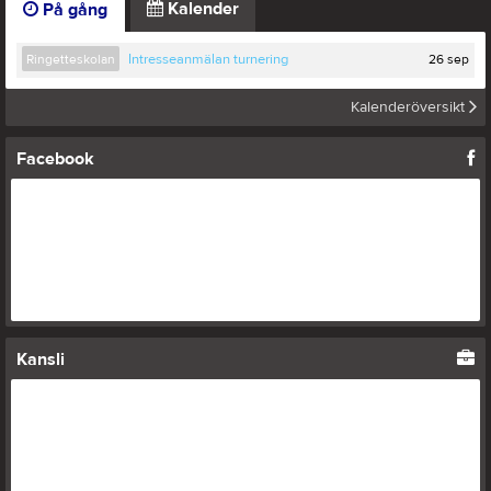
Kalender
På gång
26 sep
Ringetteskolan
Intresseanmälan turnering
Kalenderöversikt
Facebook
Kansli