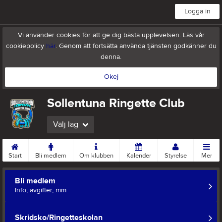
Logga in
Vi använder cookies för att ge dig bästa upplevelsen. Läs vår
cookiepolicy
här
. Genom att fortsätta använda tjänsten godkänner du
denna.
Okej
Sollentuna Ringette Club
Välj lag
Start
Bli medlem
Om klubben
Kalender
Styrelse
Mer
Bli medlem
Info, avgifter, mm
Skridsko/Ringetteskolan