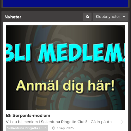
Nyheter
Klubbnyheter
Bli Serpents-medlem
Vill du bli medlem i Sollentuna Ringette Club? - Gå in på Anmälningssidan och fyll i dina uppgifter. Du vet väl att vem som helst kan teckna medlemskap, oavsett om man är aktiv spelare eller inte? Stötta föreningen och bli stödmedlem (detta medlemskap gäller även övriga familjemedlemmar som inte är aktiva i föreningen).. Aktiva betalar utöver medlemskap en aktivitetsavgift enligt nedan. Avgifter säsongen 2025/2026 Medlemsavgift Alla medlemskategorier, inklusive stödmedlemmar: 400:- (Faktureras en gång per säsong) Aktivitetsavgifter (Avgiften anges per säsong. Fakturering av halva beloppet sker terminsvis) Skridsko/Ringetteskola(födda 2016 eller senare) 900:- Minior (födda 2012-2015) 2800:- Ungdom (födda 2009-2011) 3300:- Junior (födda 2005-2008) 3700:- Senior (födda 2004 eller tidigare ) 4000:- Rekreationsspelare 0:- (endast medlemsavgift) Stödmedlemmar 0:- (endast medlemsavgift) Rabatter (gäller ej ringetteskolan) Syskonrabatter: 2 st 1000:- 3 st 1500:- (avdrages från det sammanlagda beloppet för alla syskon) Rabatter utgår för följande åldrar om man deltar i liknande issport, t ex bandy och ishockey, vilket meddelas föreningen. Minior 500:- Ungdom 500:- Junior 1000:- Senior 1000:- Vid frågor kontakta ekonomi@sollentunaringette.se
Sollentuna Ringette Club
1 sep 2025