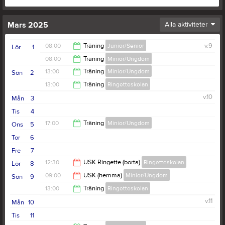
Mars 2025
Alla aktiviteter
08:00
Träning
Junior/Senior
v.9
Lör
1
08:00
Träning
Minior/Ungdom
09:00
13:00
Träning
Minior/Ungdom
Sön
2
09:00
13:00
Träning
Ringetteskolan
14:00
v.10
Mån
3
14:00
Tis
4
17:00
Träning
Minior/Ungdom
Ons
5
Tor
6
18:00
Fre
7
12:30
USK Ringette (borta)
Ringetteskolan
Lör
8
09:00
USK (hemma)
Minior/Ungdom
Sön
9
13:30
13:00
Träning
Ringetteskolan
10:30
v.11
Mån
10
14:00
Tis
11