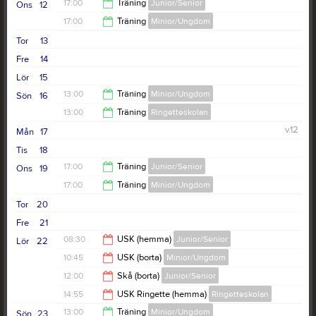
17:00
Träning
Junior/Senior
Ons
12
17:00
Träning
Minior/Ungdom
18:00
Tor
13
18:00
Fre
14
Lör
15
13:00
Träning
Minior/Ungdom
Sön
16
13:00
Träning
Ringetteskolan
14:00
v.12
Mån
17
14:00
Tis
18
17:00
Träning
Junior/Senior
Ons
19
17:00
Träning
Minior/Ungdom
18:00
Tor
20
18:00
Fre
21
08:30
USK (hemma)
Junior/Senior
Lör
22
10:45
USK (borta)
Minior/Ungdom
10:30
12:00
Skå (borta)
Junior/Senior
11:45
14:55
USK Ringette (hemma)
Ringetteskolan
14:00
13:00
Träning
Minior/Ungdom
Sön
23