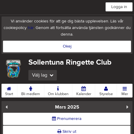
Logga in
Vi använder cookies för att ge dig bästa upplevelsen. Läs vår
cookiepolicy
här
. Genom att fortsätta använda tjänsten godkänner du
denna.
Okej
Sollentuna Ringette Club
Välj lag
Start
Bli medlem
Om klubben
Kalender
Styrelse
Mer
Mars 2025
Prenumerera
Skriv ut