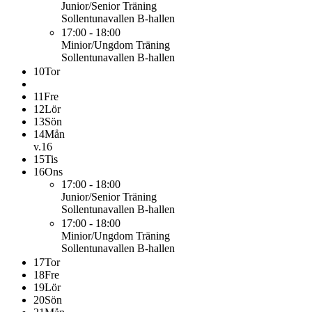
Junior/Senior
Träning
Sollentunavallen B-hallen
17:00 - 18:00
Minior/Ungdom
Träning
Sollentunavallen B-hallen
10
Tor
11
Fre
12
Lör
13
Sön
14
Mån
v.16
15
Tis
16
Ons
17:00 - 18:00
Junior/Senior
Träning
Sollentunavallen B-hallen
17:00 - 18:00
Minior/Ungdom
Träning
Sollentunavallen B-hallen
17
Tor
18
Fre
19
Lör
20
Sön