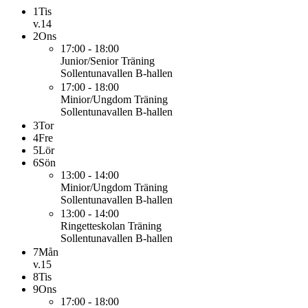
1
Tis
v.14
2
Ons
17:00 - 18:00
Junior/Senior
Träning
Sollentunavallen B-hallen
17:00 - 18:00
Minior/Ungdom
Träning
Sollentunavallen B-hallen
3
Tor
4
Fre
5
Lör
6
Sön
13:00 - 14:00
Minior/Ungdom
Träning
Sollentunavallen B-hallen
13:00 - 14:00
Ringetteskolan
Träning
Sollentunavallen B-hallen
7
Mån
v.15
8
Tis
9
Ons
17:00 - 18:00